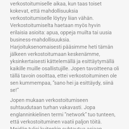
verkostoitumiselle aikaa, kun taas toiset
kokevat, että mahdollisuuksia
verkostoitumiselle löytyy liian vähän.
Verkostoitumiselta haetaan myös hyvin
erilaisia asioita: apua, oppeja muilta tai uusia
business-mahdollisuuksia.
Harjoituksenomaisesti pääsimme heti tämän
jälkeen verkostoitumaan keskenämme,
yksinkertaisesti kättelemällä ja esittäytymällä
kaikille muille osallistujille. Jopen tavoitteena oli
tällä tavoin osoittaa, ettei verkostoituminen ole
sen kummempaa, ”sano hei ja esittäydy, siinä
se!”
Jopen mukaan verkostoitumiseen
suhtaudutaan turhan vakavasti. Jopa
englanninkielinen termi ”network” tuo tunteen,
että verkostoituminen vaatii paljon töitä.
Meidän tulisi kuitenkin suhtautua asiaan