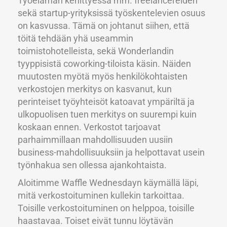
Työelämän kehittyessä mm. freelancereiden
sekä startup-yrityksissä työskentelevien osuus
on kasvussa. Tämä on johtanut siihen, että
töitä tehdään yhä useammin
toimistohotelleista, sekä Wonderlandin
tyyppisistä coworking-tiloista käsin. Näiden
muutosten myötä myös henkilökohtaisten
verkostojen merkitys on kasvanut, kun
perinteiset työyhteisöt katoavat ympäriltä ja
ulkopuolisen tuen merkitys on suurempi kuin
koskaan ennen. Verkostot tarjoavat
parhaimmillaan mahdollisuuden uusiin
business-mahdollisuuksiin ja helpottavat usein
työnhakua sen ollessa ajankohtaista.
Aloitimme Waffle Wednesdayn käymällä läpi,
mitä verkostoituminen kullekin tarkoittaa.
Toisille verkostoituminen on helppoa, toisille
haastavaa. Toiset eivät tunnu löytävän