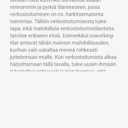
rennommin ja pyrkiä tilanteeseen, jossa
verkostoituminen on ns. harkitsematonta
toimintaa. Tällöin verkostoitumisesta tulee
tapa, eikä mahdollisia verkostoitumistilanteita
tarvitse erikseen etsiä. Esimerkiksi coworking-
tilat antavat tähän mainion mahdollisuuden,
kunhan vain uskaltaa mennä rohkeasti
juttelemaan muille. Kun verkostoitumista alkaa
harjoittamaan tällä tavalla, tulee uusiin ihmisiin
tutustuttua jatkuvasti ja pian huomaa, että
oikeastaan missä vaan voi verkostoitua.
Rakenna taidoistasi tarina
Jopen mukaan yleinen ongelma liittyen omaan
osaamiseen on se, ettei omia vahvuuksia osata
tuoda tarpeeksi selkeästi ilmi. Omaa osaamista
myös usein vähätellään. Ihmiset kokevat, että
omat taidot eivät ole erityisiä tai että ”kaikki