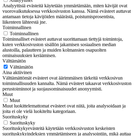
Analyyttiset
Analyyttisiä evästeitä käytetään ymmärtämään, miten kävijät ovat
vuorovaikutuksessa verkkosivuston kanssa. Nämä evästeet auttavat
antamaan tietoja kävijöiden määrästä, poistumisprosentista,
liikenteen lähteestä jne.
Toiminnallinen
Toiminnallinen
Toiminnalliset evästeet auttavat suorittamaan tiettyjä toimintoja,
kuten verkkosivuston sisällön jakamisen sosiaalisen median
alustoilla, palautteen ja muiden kolmansien osapuolten
ominaisuuksien keräämisen.
Välttämätön
Välttämätön
Aina aktiivinen
Välttämättömät evästeet ovat äärimmäisen tärkeitä verkkosivun
toiminnallisuuden kannalta. Nämä evästeet takaavat verkkosivuston
perustoiminnot ja suojausominaisuudet anonyymisti.
Muut
Muut
Muut luokittelemattomat evästeet ovat niitä, joita analysoidaan ja
joita ei ole vielä luokiteltu kategoriaan.
Suorituskyky
Suorituskyky
Suorituskykyevästeitä käytetään verkkosivuston keskeisten
suorituskykyindeksien ymmärtämiseen ja analysointiin, mikä auttaa