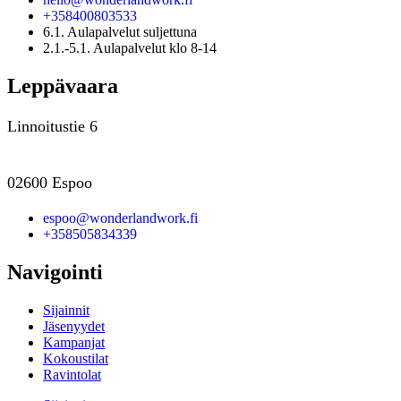
+358400803533
6.1. Aulapalvelut suljettuna
2.1.-5.1. Aulapalvelut klo 8-14
Leppävaara
Linnoitustie 6
02600 Espoo
espoo@wonderlandwork.fi
+358505834339
Navigointi
Sijainnit
Jäsenyydet
Kampanjat
Kokoustilat
Ravintolat