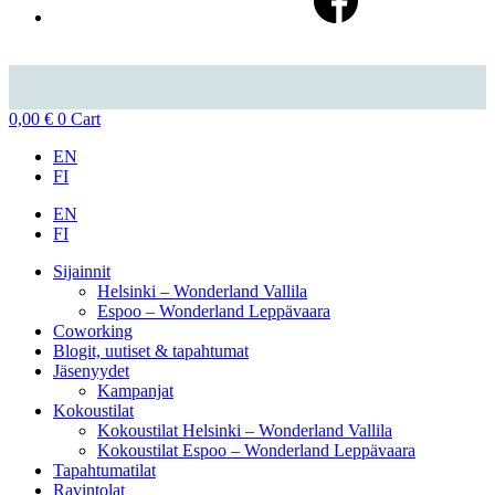
0,00
€
0
Cart
EN
FI
EN
FI
Sijainnit
Helsinki – Wonderland Vallila
Espoo – Wonderland Leppävaara
Coworking
Blogit, uutiset & tapahtumat
Jäsenyydet
Kampanjat
Kokoustilat
Kokoustilat Helsinki – Wonderland Vallila
Kokoustilat Espoo – Wonderland Leppävaara
Tapahtumatilat
Ravintolat