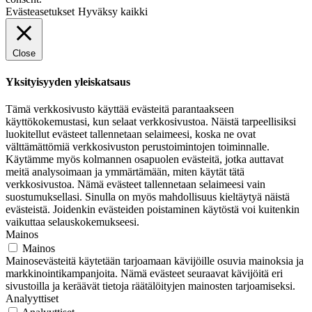
Evästeasetukset
Hyväksy kaikki
Close
Yksityisyyden yleiskatsaus
Tämä verkkosivusto käyttää evästeitä parantaakseen
käyttökokemustasi, kun selaat verkkosivustoa. Näistä tarpeellisiksi
luokitellut evästeet tallennetaan selaimeesi, koska ne ovat
välttämättömiä verkkosivuston perustoimintojen toiminnalle.
Käytämme myös kolmannen osapuolen evästeitä, jotka auttavat
meitä analysoimaan ja ymmärtämään, miten käytät tätä
verkkosivustoa. Nämä evästeet tallennetaan selaimeesi vain
suostumuksellasi. Sinulla on myös mahdollisuus kieltäytyä näistä
evästeistä. Joidenkin evästeiden poistaminen käytöstä voi kuitenkin
vaikuttaa selauskokemukseesi.
Mainos
Mainos
Mainosevästeitä käytetään tarjoamaan kävijöille osuvia mainoksia ja
markkinointikampanjoita. Nämä evästeet seuraavat kävijöitä eri
sivustoilla ja keräävät tietoja räätälöityjen mainosten tarjoamiseksi.
Analyyttiset