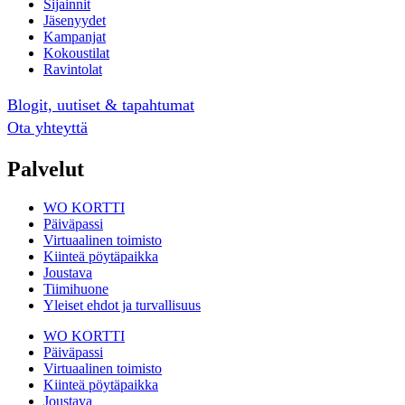
Sijainnit
Jäsenyydet
Kampanjat
Kokoustilat
Ravintolat
Blogit, uutiset & tapahtumat
Ota yhteyttä
Palvelut
WO KORTTI
Päiväpassi
Virtuaalinen toimisto
Kiinteä pöytäpaikka
Joustava
Tiimihuone
Yleiset ehdot ja turvallisuus
WO KORTTI
Päiväpassi
Virtuaalinen toimisto
Kiinteä pöytäpaikka
Joustava