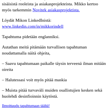
sisäisistä rooleista ja asiakasprojekteista. Mikko kertoo
myös tarkemmin
Novitek asiakasprojektista.
Löydät Mikon LinkedInistä:
www.linkedin.com/in/mikkorindell
Tapahtuma pidetään englanniksi.
Autathan meitä pitämään turvallisen tapahtuman
noudattamalla näitä ohjeita,
– Saavu tapahtumaan paikalle täysin terveenä ilman mitään
oireita
– Halutessasi voit myös pitää maskia
– Muista pitää turvaväli muiden osallistujien kesken sekä
huolehdi desinfioinnin käytöstä.
Ilmoittaudu tapahtumaan täältä!