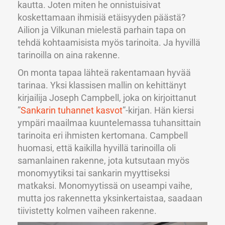
kautta. Joten miten he onnistuisivat
koskettamaan ihmisiä etäisyyden päästä?
Ailion ja Vilkunan mielestä parhain tapa on
tehdä kohtaamisista myös tarinoita. Ja hyvillä
tarinoilla on aina rakenne.
On monta tapaa lähteä rakentamaan hyvää
tarinaa. Yksi klassisen mallin on kehittänyt
kirjailija Joseph Campbell, joka on kirjoittanut
”
Sankarin tuhannet kasvot
”-kirjan. Hän kiersi
ympäri maailmaa kuuntelemassa tuhansittain
tarinoita eri ihmisten kertomana. Campbell
huomasi, että kaikilla hyvillä tarinoilla oli
samanlainen rakenne, jota kutsutaan myös
monomyytiksi tai sankarin myyttiseksi
matkaksi. Monomyytissä on useampi vaihe,
mutta jos rakennetta yksinkertaistaa, saadaan
tiivistetty kolmen vaiheen rakenne.