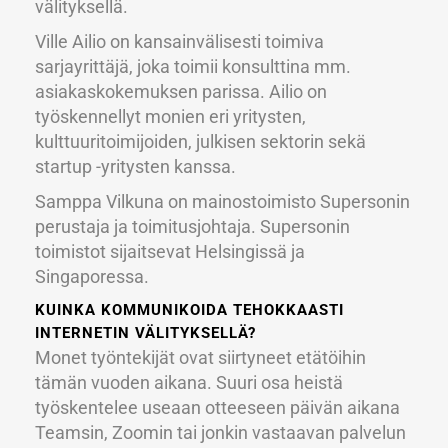
välityksellä.
Ville Ailio on kansainvälisesti toimiva
sarjayrittäjä, joka toimii konsulttina mm.
asiakaskokemuksen parissa. Ailio on
työskennellyt monien eri yritysten,
kulttuuritoimijoiden, julkisen sektorin sekä
startup -yritysten kanssa.
Samppa Vilkuna on mainostoimisto Supersonin
perustaja ja toimitusjohtaja. Supersonin
toimistot sijaitsevat Helsingissä ja
Singaporessa.
KUINKA KOMMUNIKOIDA TEHOKKAASTI
INTERNETIN VÄLITYKSELLÄ?
Monet työntekijät ovat siirtyneet etätöihin
tämän vuoden aikana. Suuri osa heistä
työskentelee useaan otteeseen päivän aikana
Teamsin, Zoomin tai jonkin vastaavan palvelun