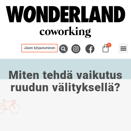
0
Jäsen kirjautuminen
Blogit
Miten tehdä vaikutus
ruudun välityksellä?