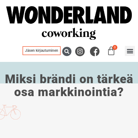
0
Jäsen kirjautuminen
Blogit
Miksi brändi on tärkeä
osa markkinointia?