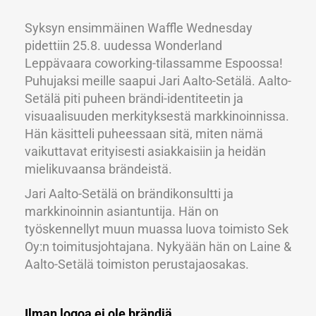
Syksyn ensimmäinen Waffle Wednesday
pidettiin 25.8. uudessa Wonderland
Leppävaara coworking-tilassamme Espoossa!
Puhujaksi meille saapui Jari Aalto-Setälä. Aalto-
Setälä piti puheen brändi-identiteetin ja
visuaalisuuden merkityksestä markkinoinnissa.
Hän käsitteli puheessaan sitä, miten nämä
vaikuttavat erityisesti asiakkaisiin ja heidän
mielikuvaansa brändeistä.
Jari Aalto-Setälä on brändikonsultti ja
markkinoinnin asiantuntija. Hän on
työskennellyt muun muassa luova toimisto Sek
Oy:n toimitusjohtajana. Nykyään hän on Laine &
Aalto-Setälä toimiston perustajaosakas.
Ilman logoa ei ole brändiä