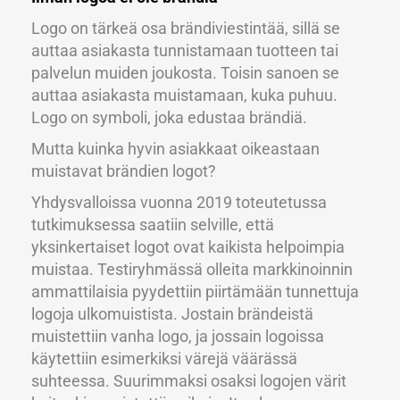
Logo on tärkeä osa brändiviestintää, sillä se
auttaa asiakasta tunnistamaan tuotteen tai
palvelun muiden joukosta. Toisin sanoen se
auttaa asiakasta muistamaan, kuka puhuu.
Logo on symboli, joka edustaa brändiä.
Mutta kuinka hyvin asiakkaat oikeastaan
muistavat brändien logot?
Yhdysvalloissa vuonna 2019 toteutetussa
tutkimuksessa saatiin selville, että
yksinkertaiset logot ovat kaikista helpoimpia
muistaa. Testiryhmässä olleita markkinoinnin
ammattilaisia pyydettiin piirtämään tunnettuja
logoja ulkomuistista. Jostain brändeistä
muistettiin vanha logo, ja jossain logoissa
käytettiin esimerkiksi värejä väärässä
suhteessa. Suurimmaksi osaksi logojen värit