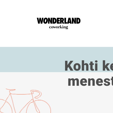
Kohti k
menest