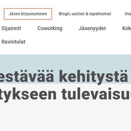
Jäsen kirjautuminen
Blogit, uutiset & tapahtumat
Ota
Sijainnit
Coworking
Jäsenyydet
Kok
Ravintolat
estävää kehitystä
ykseen tulevais