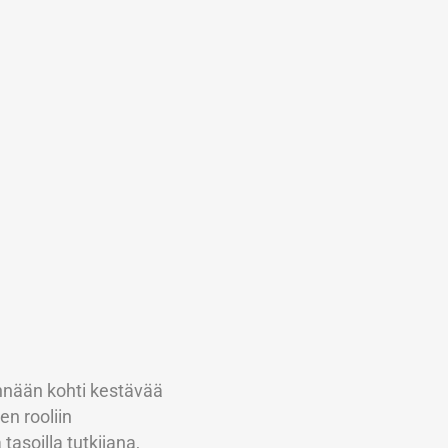
nnään kohti kestävää
en rooliin
asoilla tutkijana,