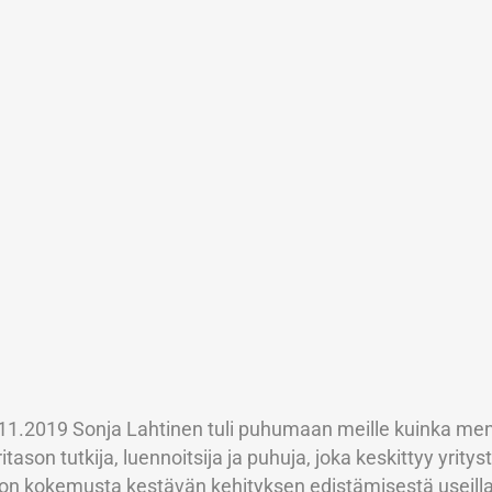
1.2019 Sonja Lahtinen tuli puhumaan meille kuinka me
tason tutkija, luennoitsija ja puhuja, joka keskittyy yrityst
on kokemusta kestävän kehityksen edistämisestä useilla t