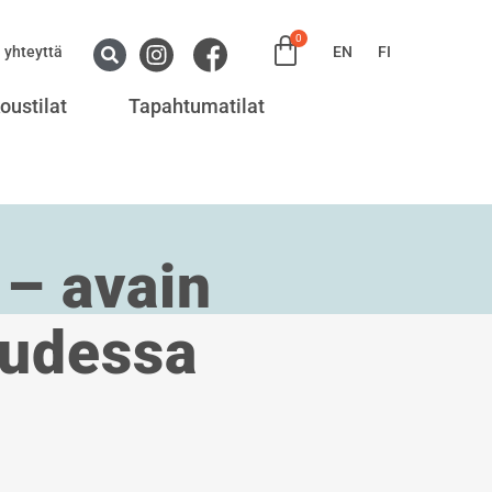
0
 yhteyttä
EN
FI
oustilat
Tapahtumatilat
 – avain
uudessa