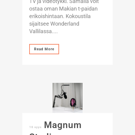
TV ja videotykki. Samalla voit
ostaa oman Makian t-paidan
erikoishintaan. Kokoustila
sijaitsee Wonderland
Vallilassa....
Read More
Magnum
16 syys