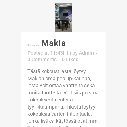
Makia
16 syys
Posted at 11:43h
in
by
Admin
0 Comments
0
Likes
Tästä kokoustilasta löytyy
Makian oma pop up-kauppa,
josta voit ostaa vaatteita sekä
muita tuotteita. Voit siis poistua
kokouksesta entistä
tyylikkäämpänä. Tilasta löytyy
kokouksia varten fläppitaulu,
jonka lisäksi käytössä ovat mm.