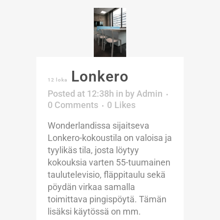
Lonkero
12 loka
Posted at 12:38h
in
by
Admin
0 Comments
0
Likes
Wonderlandissa sijaitseva
Lonkero-kokoustila on valoisa ja
tyylikäs tila, josta löytyy
kokouksia varten 55-tuumainen
taulutelevisio, fläppitaulu sekä
pöydän virkaa samalla
toimittava pingispöytä. Tämän
lisäksi käytössä on mm.