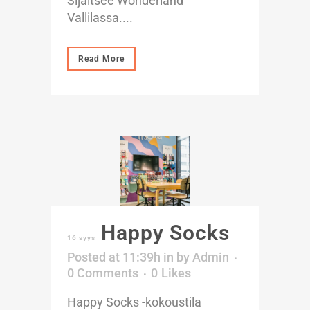
Sijaitsee Wonderland
Vallilassa....
Read More
Happy Socks
16 syys
Posted at 11:39h
in
by
Admin
0 Comments
0
Likes
Happy Socks -kokoustila