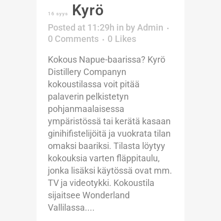
Kyrö
16 syys
Posted at 11:29h
in
by
Admin
0 Comments
0
Likes
Kokous Napue-baarissa? Kyrö
Distillery Companyn
kokoustilassa voit pitää
palaverin pelkistetyn
pohjanmaalaisessa
ympäristössä tai kerätä kasaan
ginihifistelijöitä ja vuokrata tilan
omaksi baariksi. Tilasta löytyy
kokouksia varten fläppitaulu,
jonka lisäksi käytössä ovat mm.
TV ja videotykki. Kokoustila
sijaitsee Wonderland
Vallilassa....